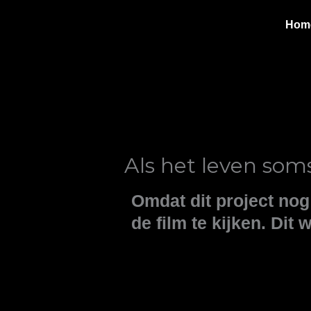
Ga
Hom
naar
de
inhoud
Als het leven soms 
Omdat dit project nog
de film te kijken. Di