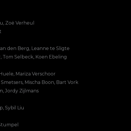
u, Zoë Verheul
t
van den Berg, Leanne te Sligte
, Tom Selbeck, Koen Ebeling
 Huele, Mariza Verschoor
rs Smetsers, Mischa Boon, Bart Vork
, Jordy Zijlmans
, Sybil Liu
 Stumpel