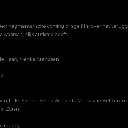
s een fragmentarische coming of age film over het terug
 waarschijnlijk autisme heeft.
 de Haan, Nienke Arendsen
dt
en, Luke Sweep, Selina Wijnands, Meera van Helfteren
el Zanini
ip de Jong